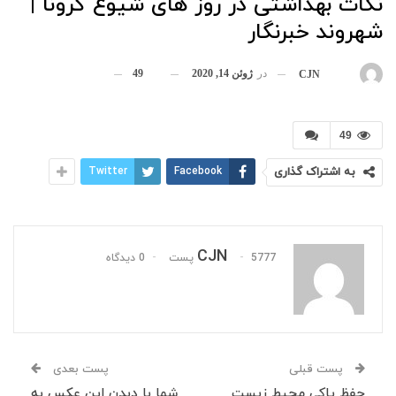
نکات بهداشتی در روز های شیوع کرونا |
شهروند خبرنگار
در
ژوئن 14, 2020
49
بوسیله
CJN
49
به اشتراک گذاری
Facebook
Twitter
CJN
5777 پست
0 دیدگاه
پست قبلی
پست بعدی
حفظ پاکی محیط زیست
شما با دیدن این عکس به