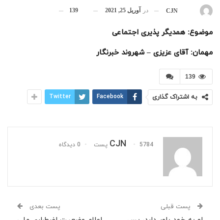
در
آوریل 25, 2021
139
بوسیله
CJN
موضوع: همدیگر پذیری اجتماعی
مهمان: آقای عزیزی – شهروند خبرنگار
139
به اشتراک گذاری
Facebook
Twitter
CJN
5784 پست
0 دیدگاه
پست قبلی
پست بعدی