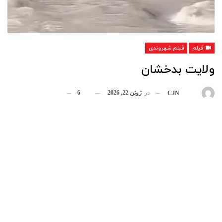
فیلم
فیلم شهروندی
ولایت بدخشان
در
ژوئن 22, 2026
6
بوسیله
CJN