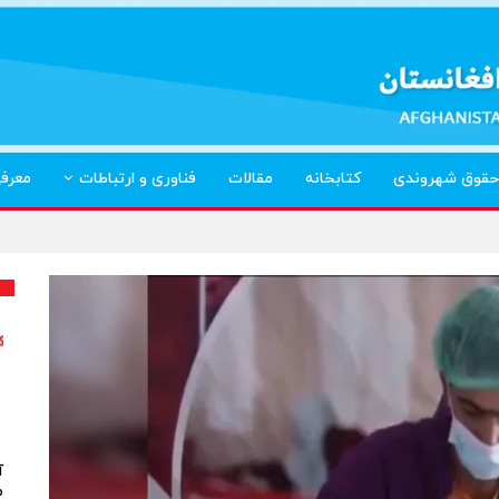
حقوق شهروندی
کتابخانه
مقالات
فناوری و ارتباطات
معرف
آ
م