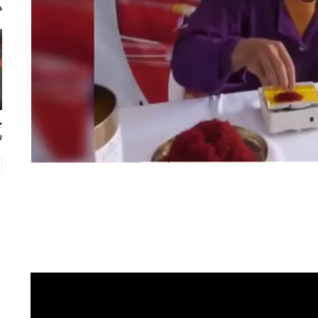
د
چ
ر