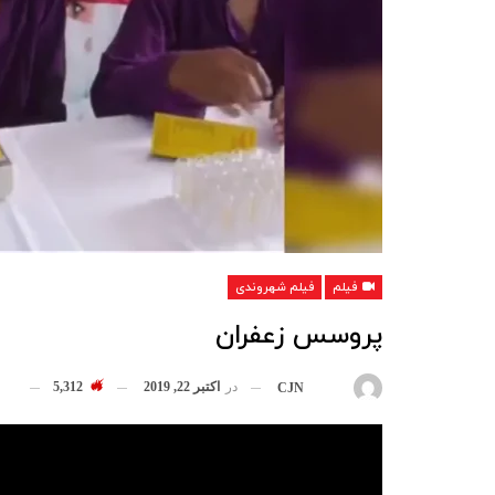
فیلم
فیلم شهروندی
پروسس زعفران
در
اکتبر 22, 2019
5,312
بوسیله
CJN