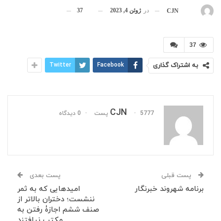
در
ژوئن 4, 2023
37
بوسیله
CJN
37
به اشتراک گذاری
Facebook
Twitter
CJN
5777 پست
0 دیدگاه
پست قبلی
پست بعدی
برنامه شهروند خبرنگار
امیدهایی که به ثمر
ننشست؛ دختران بالاتر از
صنف ششم اجازۀ رفتن به
مکتب نیافتند