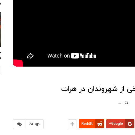
د
چ
ر
خی از شهروندان در هرات
74
ReddIt
Google+
74