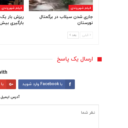
فیلم شهروندی
فیلم شهروندی
جاری شدن سیلاب در برگمتال
ریزش بار یک 
نورستان
بارگیری بیش 
قبلی
بعد
ارسال یک پاسخ
ith:
با Facebook وارد شوید
با Google وارد شوید
آدرس ایمیل 