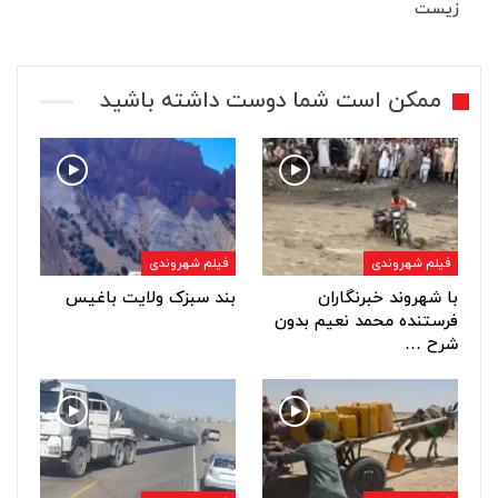
زیست
ممکن است شما دوست داشته باشید
فیلم شهروندی
فیلم شهروندی
با شهروند خبرنگاران
بند سبزک ولایت باغیس
فرستنده محمد نعیم بدون
شرح …