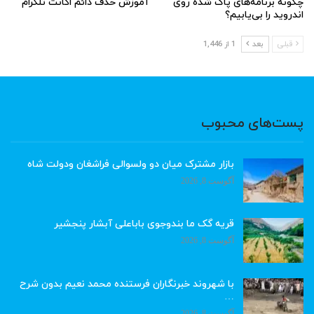
چگونه برنامه‌های پاک شده روی
آموزش حذف دائم اکانت تلگرام
اندروید را بی‌یابیم؟
قبلی
بعد
1 از 1,446
پست‌های محبوب
بازار مشترک میان دو ولسوالی فراشغان ودولت شاه
آگوست 8, 2026
قریه گک ما بندوجوی باباعلی آبشار پنجشیر
آگوست 8, 2026
با شهروند خبرنگاران فرستنده محمد نعیم بدون شرح
…
آگوست 8, 2026