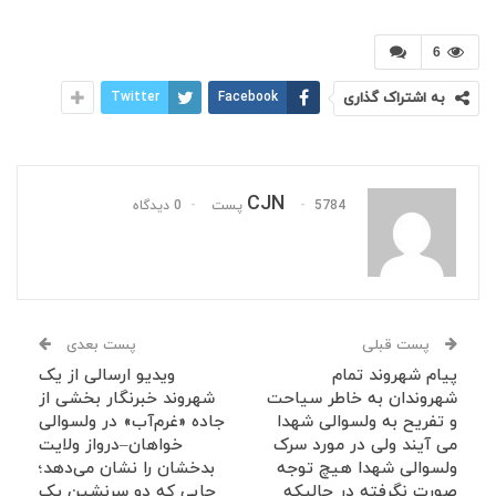
6
به اشتراک گذاری
Facebook
Twitter
CJN
5784 پست
0 دیدگاه
پست قبلی
پست بعدی
پیام شهروند تمام
ویدیو ارسالی از یک
شهروندان به خاطر سیاحت
شهروند خبرنگار بخشی از
و تفریح به ولسوالی شهدا
جاده «غرم‌آب» در ولسوالی
می آیند ولی در مورد سرک
خواهان–درواز ولایت
ولسوالی شهدا هیچ توجه
بدخشان را نشان می‌دهد؛
صورت نگرفته در حالیکه
جایی که دو سرنشین یک