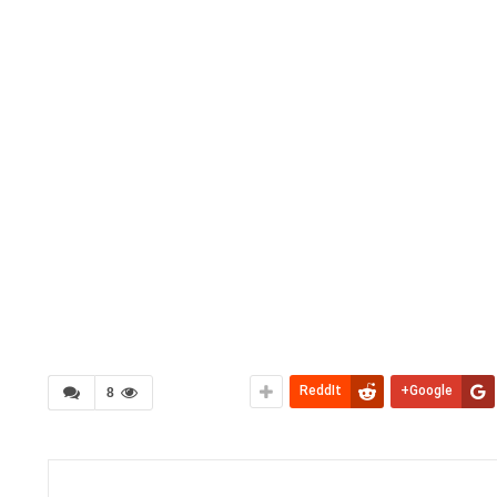
ReddIt
Google+
8